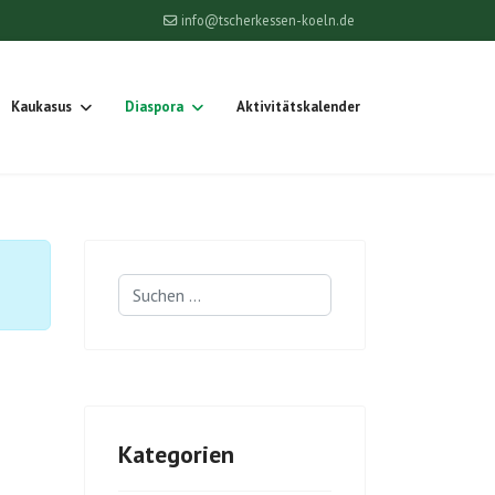
info@tscherkessen-koeln.de
Kaukasus
Diaspora
Aktivitätskalender
Suchen
...
Kategorien