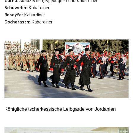
Zarha:
Abadzechen, Bjjedughen und Kabardiner
Schuwelih:
Kabardiner
Reseyfe:
Kabardiner
Dscherasch:
Kabardiner
Königliche tscherkessische Leibgarde von Jordanien